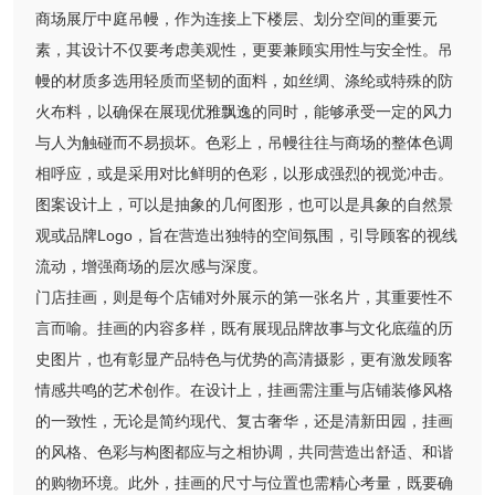
商场展厅中庭吊幔，作为连接上下楼层、划分空间的重要元
素，其设计不仅要考虑美观性，更要兼顾实用性与安全性。吊
幔的材质多选用轻质而坚韧的面料，如丝绸、涤纶或特殊的防
火布料，以确保在展现优雅飘逸的同时，能够承受一定的风力
与人为触碰而不易损坏。色彩上，吊幔往往与商场的整体色调
相呼应，或是采用对比鲜明的色彩，以形成强烈的视觉冲击。
图案设计上，可以是抽象的几何图形，也可以是具象的自然景
观或品牌Logo，旨在营造出独特的空间氛围，引导顾客的视线
流动，增强商场的层次感与深度。
门店挂画，则是每个店铺对外展示的第一张名片，其重要性不
言而喻。挂画的内容多样，既有展现品牌故事与文化底蕴的历
史图片，也有彰显产品特色与优势的高清摄影，更有激发顾客
情感共鸣的艺术创作。在设计上，挂画需注重与店铺装修风格
的一致性，无论是简约现代、复古奢华，还是清新田园，挂画
的风格、色彩与构图都应与之相协调，共同营造出舒适、和谐
的购物环境。此外，挂画的尺寸与位置也需精心考量，既要确