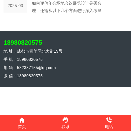
如何评估年会场地会议展览设计是否合
2025-03
于展示相关资料和产品。 5.网络设施：提
理，还需从以下几个方面进行深入考量：
供稳定的网络，方便参会者获取信息。 6.
首先，要考察设计的实用性。一个合理的
照明设计：创造适宜的光线环境。 7.茶歇
展览设计应当充分考虑到年会活动的实际
区：为参会者提供休息和交流的空间。 8.
需求，包括参展人员的流线规划、展位布
背景布置：与会议主题相关，突出活动氛
局的功能性以及信息传达的清晰度。例
18980820575
围。 9.注册区：方便参会者签到和领取资
如，展位之间的通道宽度是否适宜人流穿
料。 10.互动环节设施：如问答设备、投
地 址：成都市青羊区北大街19号
梭，避免拥堵；各个展示区域是否便于参
票器等。 11.宣传资料展示：展示会议相
手 机：18980820575
展者停留、咨询与互动；指示标识是否简
关的宣传资料。 12.安全通道与紧急出口
邮 箱：532337155@qq.com
明易懂，能够快速引导参观者到达目标区
标识：保障参会者的安全。 在布置专业会
微 信：18980820575
域。实用性强的设计能有效提升年会的运
议活动时，要注重功能性、专业性和舒适
营效率，确保活动顺利进行。 其次，视觉
性，以提高会议的效果和参会者的体验。
效果的和谐统一至关重要。年会场地会议
会议活动的布置需要注重哪些方面？首
展览的设计风格应与公司的品牌形象保持
先，不可忽视的是整体风格的一致性。从
一致，色彩搭配、材质选择、灯光设置等
会议的主题出发，确定一个贯穿始终的设
细节都应体现公司的文化特色与审美理
计风格至关重要。无论是简约现代、古典
念。这不仅有助于增强品牌的辨识度，还
优雅，还是科技感十足，都应确保会议现
首页
联系
电话
能给参会者留下深刻印象。同时，设计的
场的布置、装饰、乃至参会人员的着装都